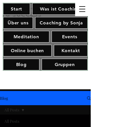
Soul, Spirit
Start
Was ist Coaching
& Success
Über uns
Coaching by Sonja
Meditation
Events
Online buchen
Kontakt
Blog
Gruppen
Blog
All Posts
All Posts