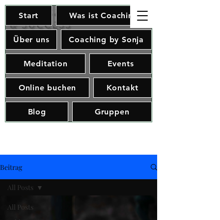
Soul, Spirit
Start
Was ist Coaching
& Success
Über uns
Coaching by Sonja
Meditation
Events
Online buchen
Kontakt
Blog
Gruppen
Beitrag
All Posts
All Posts