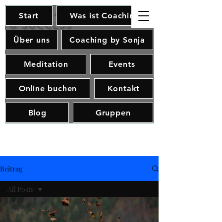
Soul, Spirit
Start
Was ist Coaching
& Success
Über uns
Coaching by Sonja
Meditation
Events
Online buchen
Kontakt
Blog
Gruppen
Beitrag
All Posts
All Posts