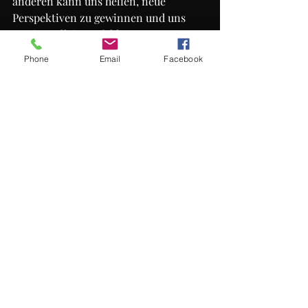
anderen kann uns helfen, neue 
Perspektiven zu gewinnen und uns 
weniger allein zu fühlen.
Phone
Email
Facebook
Ein Leben in Heilung
Heilung ist nicht das Ziel, sondern ein 
fortlaufender Prozess. Sie bedeutet, 
immer wieder ins Gleichgewicht 
zurückzufinden, die Verbindung zu 
uns selbst zu stärken und unser Herz 
für die Welt zu öffnen. Heilung erlaubt 
uns, unser volles Potenzial zu 
entfalten und ein Leben zu führen, das 
von Liebe, Freude und Sinn erfüllt ist.
Am Ende ist Heilung die größte 
Liebeserklärung, die wir uns selbst 
machen können. Es ist eine Reise zu 