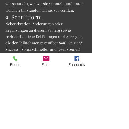
wir sammeln, wie wir sie sammeln und unter
welchen Umständen wir sie verwenden.
9. Schriftform
Nebenabreden, Änderungen oder
Ergänzungen zu diesem Vertrag sowie
rechtserhebliche Erklärungen und Anzeigen,
die der Teilnehmer gegenüber Soul, Spirit &
Success ( Sonja Schmeller und Josef Steiner)
abzugeben hat, bedürfen der Schriftform. Das
Schriftlichkeitserfordernis kann nur
Phone
Email
Facebook
schriftlich abbedungen werden.
10. Erfüllungsort - Rechtswahl
- Gerichtsstand
10.1. Soweit sich aus dem Vertrag nichts
anderes ergibt, ist Erfüllungs- und
Zahlungsort der Geschäftssitz von Soul, Spirit
& Success ( Sonja Schmeller und Josef Steiner).
10.2. Für diesen Vertrag gilt das Recht der
Bundesrepublik Deutschland bei
Veranstaltung in Deutschland und das Recht