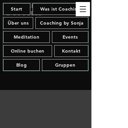
Soul, Spirit
Start
Was ist Coaching
& Success
Über uns
Coaching by Sonja
Meditation
Events
Online buchen
Kontakt
Blog
Gruppen