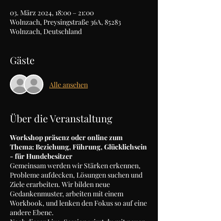
03. März 2024, 18:00 – 21:00
Wolnzach, Preysingstraße 36A, 85283
Wolnzach, Deutschland
Gäste
Alle ansehen
Über die Veranstaltung
Workshop präsenz oder online zum
Thema: Beziehung, Führung, Glücklichsein
- für Hundebesitzer
Gemeinsam werden wir Stärken erkennen,
Probleme aufdecken, Lösungen suchen und
Ziele erarbeiten. Wir bilden neue
Gedankenmuster, arbeiten mit einem
Workbook, und lenken den Fokus so auf eine
andere Ebene.