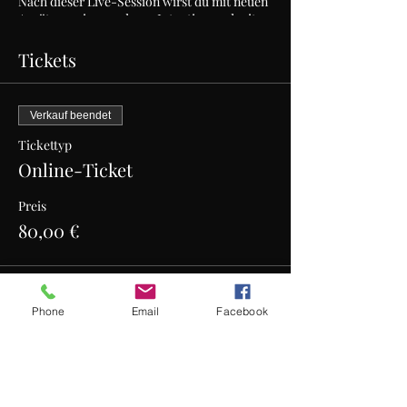
Nach dieser Live-Session wirst du mit neuen
Ansätzen, einer anderen Intention und mit
neuen Zielen in die Zukunft starten. Dies ist
kein Seminar im herkömmlichen Sinne,
Tickets
vielmehr ein Coaching für dich zu einem
glücklichen Miteinander mit deinem Hund.
Workbook in Pdf-Format inbegriffen.
Verkauf beendet
Tickettyp
Online-Ticket
Preis
80,00 €
Verkauf beendet
Phone
Email
Facebook
Tickettyp
Präsenz-Ticket
Mehr Infos