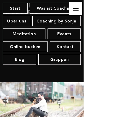
Soul, Spirit
Start
Was ist Coaching
& Success
Über uns
Coaching by Sonja
Meditation
Events
Online buchen
Kontakt
Blog
Gruppen